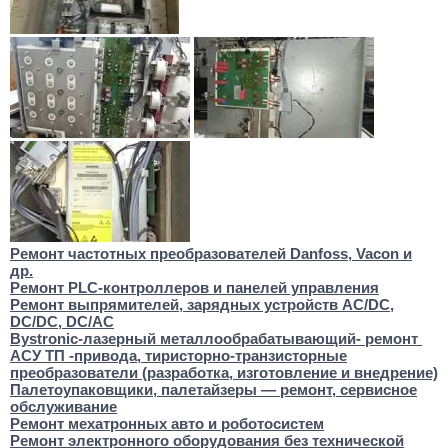
Ремонт частотных преобразователей Danfoss, Vacon и
др.
Ремонт PLC-контроллеров и панелей управления
Ремонт выпрямителей, зарядных устройств AC/DC,
DC/DC, DC/AC
Bystronic-лазерный металлообрабатывающий- ремонт
АСУ ТП -привода, тиристорно-транзисторные
преобразователи (разработка, изготовление и внедрение)
Палетоупаковщики, палетайзеры — ремонт, сервисное
обслуживание
Ремонт мехатронных авто и роботосистем
Ремонт электронного оборудования без технической