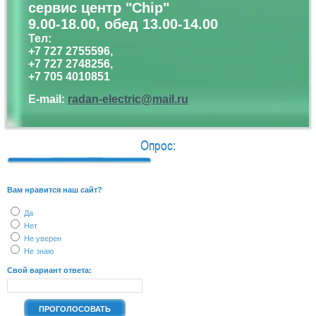
сервис центр "Chip"
9.00-18.00, обед 13.00-14.00
Тел:
+7 727 2755596,
+7 727 2748256,
+7 705 4010851
E-mail:
radan-electric@mail.ru
Опрос:
Вам нравится наш сайт?
Да
Нет
Не уверен
Не знаю
Свой вариант ответа: